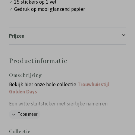
✓
25 stickers op 1 vel
✓
Gedruk op mooi glanzend papier
Prijzen
Productinformatie
Omschrijving
Bekijk hier onze hele collectie
Trouwhuisstijl
Golden Days
Een witte sluitsticker met sierlijke namen en
hartje voor bij jullie trouwkaart. Met een
Toon meer
sluitzegel kun je de envelop van jullie uitnodiging
in stijl sluiten!
Collectie