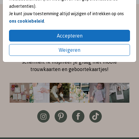
advertenties).
Je kunt jouw toestemming altijd wijzigen of intrekken op ons
meet me on
ons cookiebeleid
.
SOCIAL MEDIA
Accepteren
Volg me online via
Instagram
en
Pinterest
voor de
Weigeren
nieuwste ontwerpen en een kijkje achter de
schermen. Ik inspireer je graag met mooie
trouwkaarten en geboortekaartjes!