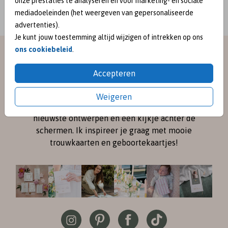
onze prestaties te analyseren en voor marketing- en sociale
mediadoeleinden (het weergeven van gepersonaliseerde
advertenties).
Je kunt jouw toestemming altijd wijzigen of intrekken op ons
ons cookiebeleid
.
meet me on
Accepteren
SOCIAL MEDIA
Weigeren
Volg me online via
Instagram
en
Pinterest
voor de
nieuwste ontwerpen en een kijkje achter de
schermen. Ik inspireer je graag met mooie
trouwkaarten en geboortekaartjes!