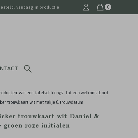
0
besteld, vandaag in productie
NTACT
roducten: van een tafelschikkings- tot een welkomstbord
icker trouwkaart wit met takje & trouwdatum
ticker trouwkaart wit Daniel &
 groen roze initialen