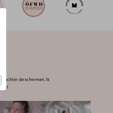
je achter de schermen. Ik
jes!