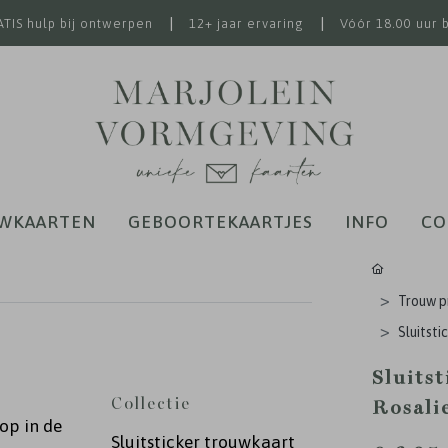
|
|
TIS hulp bij ontwerpen
12+ jaar ervaring
Vóór 18.00 uur 
WKAARTEN
GEBOORTEKAARTJES
INFO
CO
Trouw p
Sluitst
Sluits
Collectie
Rosalie
op in de
Sluitsticker trouwkaart