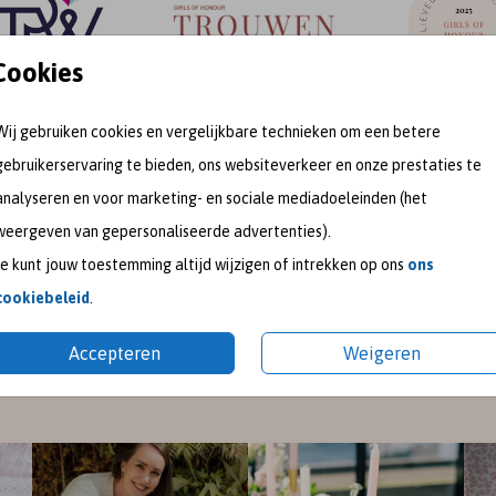
Cookies
Wij gebruiken cookies en vergelijkbare technieken om een betere
gebruikerservaring te bieden, ons websiteverkeer en onze prestaties te
meet me on
analyseren en voor marketing- en sociale mediadoeleinden (het
weergeven van gepersonaliseerde advertenties).
SOCIAL MEDIA
Je kunt jouw toestemming altijd wijzigen of intrekken op ons
ons
cookiebeleid
.
gram
en
Pinterest
voor de nieuwste ontwerpen en een kijk
Accepteren
Weigeren
pireer je graag met mooie trouwkaarten en geboortekaart