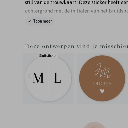
stijl van de trouwkaart! Deze sticker heeft ee
achtergrond met de initialen van het bruidspa
het groen. Pas de kleuren van de sticker zelf 
Toon meer
wens aan.
Deze ontwerpen vind je misschie
Sluitsticker