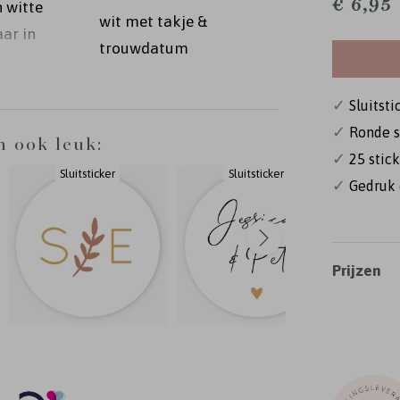
€ 6,95
n witte
wit met takje &
ar in
trouwdatum
naar
✓
Sluitsti
✓
Ronde s
n ook leuk:
✓
25 stick
Sluitsticker
Sluitsticker
✓
Gedruk 
Prijzen