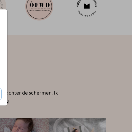
je achter de schermen. Ik
jes!