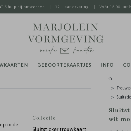
|
|
TIS hulp bij ontwerpen
12+ jaar ervaring
Vóór 18.00 uur 
WKAARTEN
GEBOORTEKAARTJES
INFO
CO
Trouw p
Sluitst
Sluits
Collectie
wit mo
op in de
Sluitsticker trouwkaart