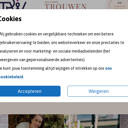
Cookies
Wij gebruiken cookies en vergelijkbare technieken om een betere
gebruikerservaring te bieden, ons websiteverkeer en onze prestaties te
meet me on
analyseren en voor marketing- en sociale mediadoeleinden (het
weergeven van gepersonaliseerde advertenties).
SOCIAL MEDIA
Je kunt jouw toestemming altijd wijzigen of intrekken op ons
ons
cookiebeleid
.
gram
en
Pinterest
voor de nieuwste ontwerpen en een kijk
Accepteren
Weigeren
pireer je graag met mooie trouwkaarten en geboortekaart