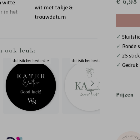
€ 6,95
n witte
wit met takje &
r in het
trouwdatum
 wens
✓
Sluitsti
✓
Ronde s
n ook leuk:
✓
25 stick
sluitsticker bedankje
sluitsticker bedankje
sluit
✓
Gedruk 
Prijzen