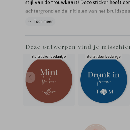
stijl van de trouwkaart! Deze sticker heeft ee
achtergrond en de initialen van het bruidspaa
goud. Pas de kleuren van de sticker zelf naar
Toon meer
aan.
Deze ontwerpen vind je misschie
sluitsticker bedankje
sluitsticker bedankje