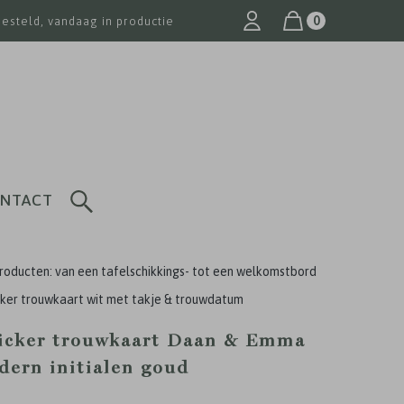
0
besteld, vandaag in productie
NTACT
roducten: van een tafelschikkings- tot een welkomstbord
icker trouwkaart wit met takje & trouwdatum
ticker trouwkaart Daan & Emma
dern initialen goud