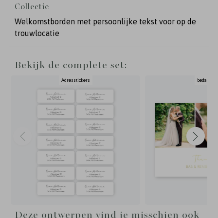
Collectie
mm dik forex en is weerbestendig. Op een
bruiloftsbord kan geen folie worden gedrukt.
Welkomstborden met persoonlijke tekst voor op de
trouwlocatie
Bekijk de complete set:
Adresstickers
bedankkaa
Deze ontwerpen vind je misschien ook