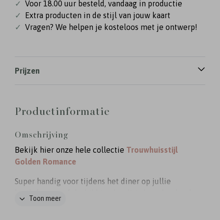
✓
Voor 18.00 uur besteld, vandaag in productie
✓
Extra producten in de stijl van jouw kaart
✓
Vragen? We helpen je kosteloos met je ontwerp!
Prijzen
Productinformatie
Omschrijving
Bekijk hier onze hele collectie
Trouwhuisstijl
Golden Romance
Super handig voor tijdens het diner op jullie
bruiloft: een tafelschikking bord! Je kunt het bord
Toon meer
helemaal aanpassen in de stijl van jullie eigen
trouwkaart. Het trouwbord wordt gedrukt op 5