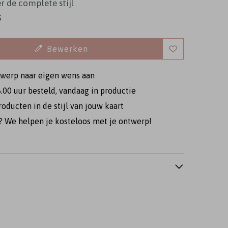
r de complete stijl
5
Bewerken
twerp naar eigen wens aan
.00 uur besteld, vandaag in productie
Gastenboek
Geloftenboekje
Geloftenboekj
roducten in de stijl van jouw kaart
 We helpen je kosteloos met je ontwerp!
felschikking
Tafelschikking
Tafelschikking