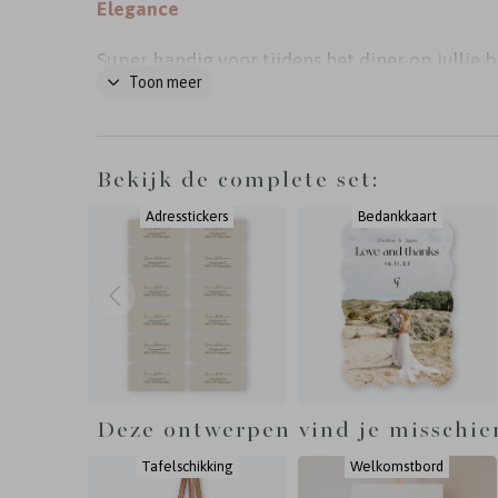
Elegance
Super handig voor tijdens het diner op jullie b
Toon meer
een tafelschikking bord! Je kunt het bord he
aanpassen in de stijl van jullie eigen trouwkaa
trouwbord wordt gedrukt op 5 mm dik forex e
Bekijk de complete set:
weerbestendig.
Adresstickers
Bedankkaart
Deze ontwerpen vind je misschie
Tafelschikking
Welkomstbord