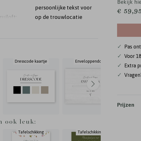
Bekijk hie
persoonlijke tekst voor
€ 59,9
ruiloft:
op de trouwlocatie
lemaal
rt. Het
n is
✓
Pas on
✓
Voor 18
Dresscode kaartje
Enveloppendoos
✓
Extra p
✓
Vragen?
Prijzen
n ook leuk:
Tafelschikking
Tafelschikking
Ta