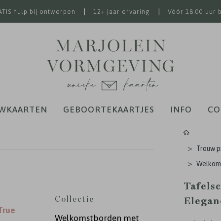
|
|
TIS hulp bij ontwerpen
12+ jaar ervaring
Vóór 18.00 uur 
WKAARTEN
GEBOORTEKAARTJES
INFO
CO
Trouw p
Welkoms
Tafelsc
Collectie
Elegan
True
Welkomstborden met