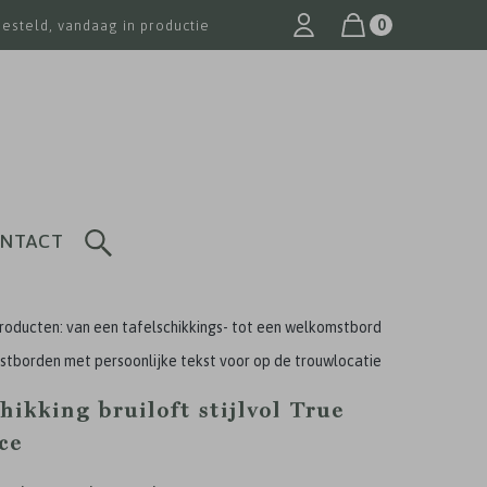
0
besteld, vandaag in productie
NTACT
roducten: van een tafelschikkings- tot een welkomstbord
tborden met persoonlijke tekst voor op de trouwlocatie
hikking bruiloft stijlvol True
ce