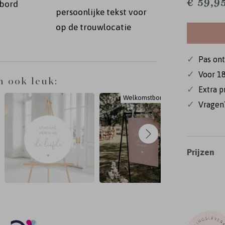
€ 59,9
wbord
persoonlijke tekst voor
op de trouwlocatie
n in de
ord kan
✓
Pas on
✓
Voor 18
n ook leuk:
✓
Extra p
Welkomstbord
W
✓
Vragen?
Prijzen