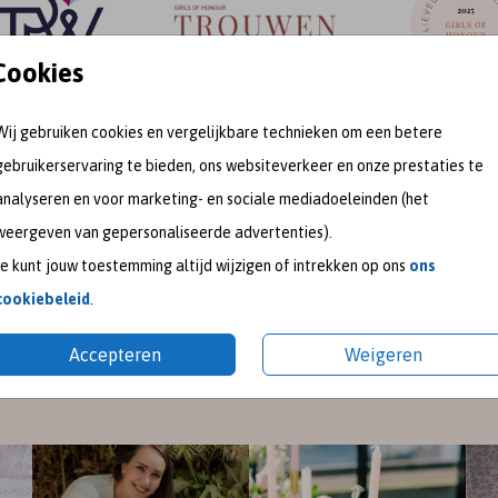
Cookies
Wij gebruiken cookies en vergelijkbare technieken om een betere
gebruikerservaring te bieden, ons websiteverkeer en onze prestaties te
meet me on
analyseren en voor marketing- en sociale mediadoeleinden (het
weergeven van gepersonaliseerde advertenties).
SOCIAL MEDIA
Je kunt jouw toestemming altijd wijzigen of intrekken op ons
ons
cookiebeleid
.
gram
en
Pinterest
voor de nieuwste ontwerpen en een kijk
Accepteren
Weigeren
pireer je graag met mooie trouwkaarten en geboortekaart