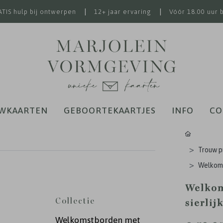
|
|
TIS hulp bij ontwerpen
12+ jaar ervaring
Vóór 18.00 uur 
WKAARTEN
GEBOORTEKAARTJES
INFO
CO
Trouw p
Welkoms
Welkom
Collectie
sierlij
Welkomstborden met