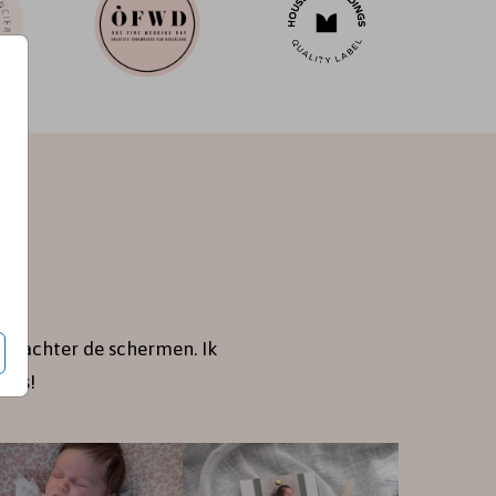
je achter de schermen. Ik
jes!