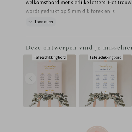
welkomstbord met sierlijke letters! Het trou
wordt gedrukt op 5 mm dik forex en is
weerbestendig. Pas het bord nog helemaal aa
Toon meer
stijl van jullie trouwkaart. Op een bruiloftsb
geen folie worden gedrukt.
Deze ontwerpen vind je misschie
Tafelschikkingbord
Tafelschikkingbord