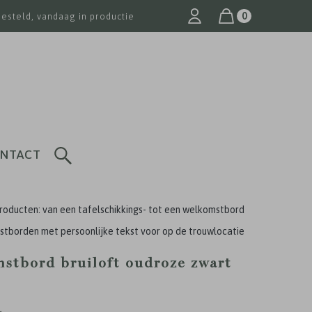
0
besteld, vandaag in productie
NTACT
roducten: van een tafelschikkings- tot een welkomstbord
tborden met persoonlijke tekst voor op de trouwlocatie
stbord bruiloft oudroze zwart
k