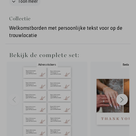
Toon meer
bruiloftsbord nog naar wens aan in de stijl van
jullie bruiloft, zodat alles mooi bij elkaar past -
Collectie
Fotografie: Marleen Tammeleng
Welkomstborden met persoonlijke tekst voor op de
trouwlocatie
Bekijk de complete set:
Adresstickers
Bedankka