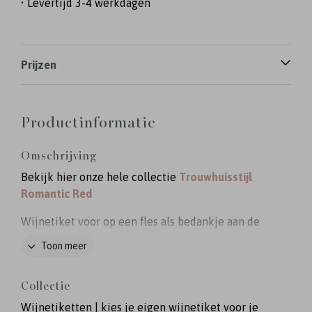
• Levertijd 3-4 werkdagen
Prijzen
Productinformatie
Omschrijving
Bekijk hier onze hele collectie
Trouwhuisstijl
Romantic Red
Wijnetiket voor op een fles als bedankje aan de
gasten van jullie bruiloft. Formaat: staand 8x11
Toon meer
cm. Dit etiket hoort bij de trouwhuisstijl Romantic
red.
Collectie
Wijnetiketten | kies je eigen wijnetiket voor je