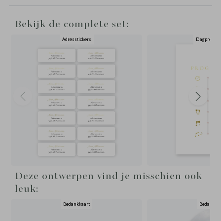
Bekijk de complete set:
Adresstickers
Dagprogr
Deze ontwerpen vind je misschien ook
leuk:
Bedankkaart
Bedankka