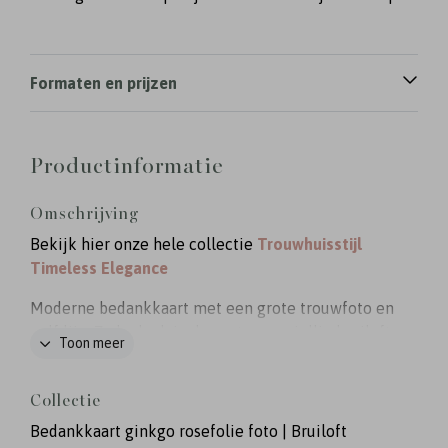
Formaten en prijzen
Productinformatie
Omschrijving
Bekijk hier onze hele collectie
Trouwhuisstijl
Timeless Elegance
Moderne bedankkaart met een grote trouwfoto en
golf lijn. Zo bedank je de gasten van jullie bruiloft
Toon meer
in stijl met een foto van jullie mooiste dag!
Fotografie: Jasmijn Brussé
Collectie
Bedankkaart ginkgo rosefolie foto | Bruiloft