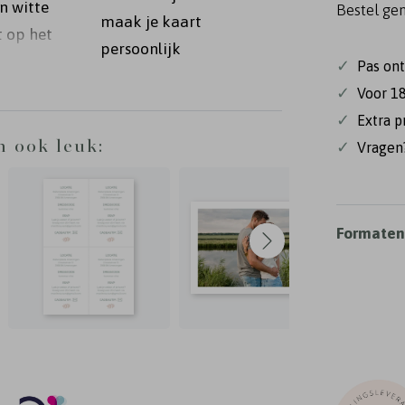
en witte
Bestel ge
maak je kaart
t op het
persoonlijk
perclip
✓
Pas on
✓
Voor 18
✓
Extra p
4 cm
n ook leuk:
✓
Vragen?
jden of
Formaten 