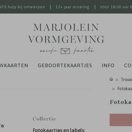
|
|
TIS hulp bij ontwerpen
12+ jaar ervaring
Vóór 18.00 uur 
WKAARTEN
GEBOORTEKAARTJES
INFO
CO
Trouw
Fotokaar
Fotoka
Collectie
ra
Fotokaartjes en labels: