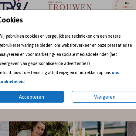
Cookies
Wij gebruiken cookies en vergelijkbare technieken om een betere
gebruikerservaring te bieden, ons websiteverkeer en onze prestaties te
meet me on
analyseren en voor marketing- en sociale mediadoeleinden (het
weergeven van gepersonaliseerde advertenties).
SOCIAL MEDIA
Je kunt jouw toestemming altijd wijzigen of intrekken op ons
ons
cookiebeleid
.
gram
en
Pinterest
voor de nieuwste ontwerpen en een kijk
Accepteren
Weigeren
pireer je graag met mooie trouwkaarten en geboortekaart