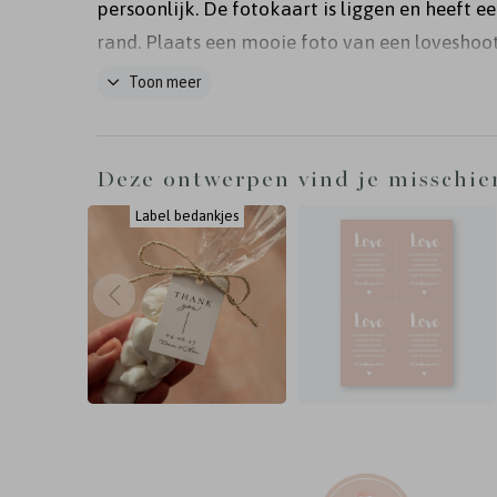
persoonlijk. De fotokaart is liggen en heeft e
rand. Plaats een mooie foto van een loveshoo
label. Het fotokaartje bevestig je met een pa
Toon meer
of mooi lint aan de trouwkaart. Je maakt een
boorgaatje in de labels met een perforator of
gaatjestang. Wanneer je het kaartje op 8,1x5,
Deze ontwerpen vind je misschie
afdrukt, hoef je het kaartje niet zelf bij te sni
Label bedankjes
knippen. Fotografie: Day of my Life -
www.dayofmylife.nl