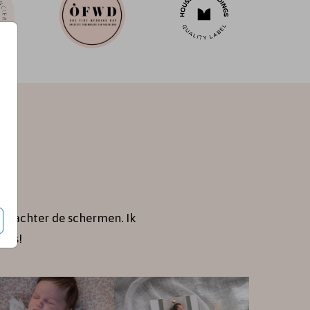
je achter de schermen. Ik
jes!