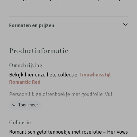
Formaten en prijzen
Productinformatie
Omschrijving
Bekijk hier onze hele collectie
Trouwhuisstijl
Romantic Red
Persoonlijk geloftenboekje met goudfolie. Vul
aan de binnenzijde de geloften in voor tijdens de
Toon meer
ceremonie op jullie bruiloft. Versie: His Vows
Collectie
Romantisch geloftenboekje met rosefolie – Her Vows