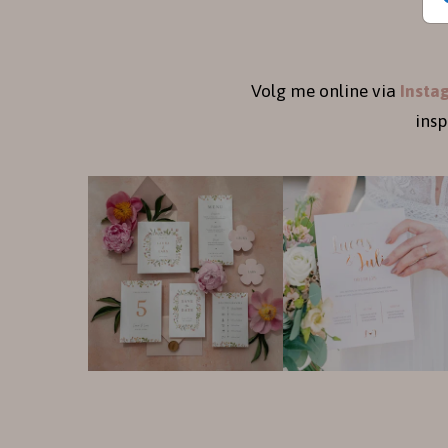
Volg me online via
Insta
ins