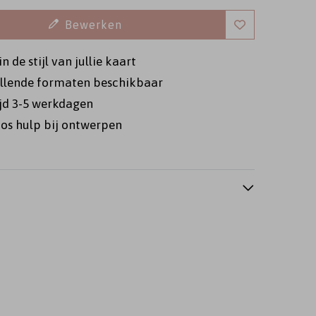
Bewerken
n de stijl van jullie kaart
illende formaten beschikbaar
ijd 3-5 werkdagen
os hulp bij ontwerpen
veloppendoos
Gastenboek
Geloftenboekj
bel bedankjes
Label bedankje
Label bedankj