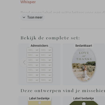
Whisper
Rond groen label met witte letters voor aan d
Toon meer
bedankjes op jullie bruiloft. Het ronde label 
formaat van 40x40 mm en is voorzien van een
boorgaatje. Pas het label helemaal aan in de 
Bekijk de complete set:
en stijl van jullie trouwkaart. Passend bij de
Adresstickers
Bedankkaart
trouwhuisstijl Olive Whisper. Specificaties: - 
40x40 mm - 16 labels per vel - Papiersoort: co
karton
Deze ontwerpen vind je misschie
Label bedankje
Label bedankje