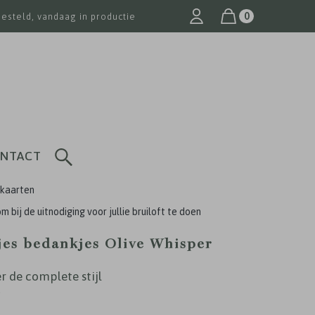
0
besteld, vandaag in productie
NTACT
kaarten
m bij de uitnodiging voor jullie bruiloft te doen
jes bedankjes Olive Whisper
r de complete stijl
5