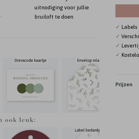
uitnodiging voor jullie
e
bruiloft te doen
heeft een
✓
Labels i
 klein
✓
Versch
kleuren
✓
Levert
✓
Kostelo
Dresscode kaartje
Envelop inlay
En
Formaat:
ated
Prijzen
n ook leuk:
Label bedankjes
La