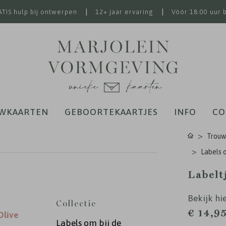
|
|
TIS hulp bij ontwerpen
12+ jaar ervaring
Vóór 18.00 uur 
WKAARTEN
GEBOORTEKAARTJES
INFO
CO
Trouw
Labels o
Labelt
Bekijk hie
Collectie
€ 14,9
Olive
Labels om bij de