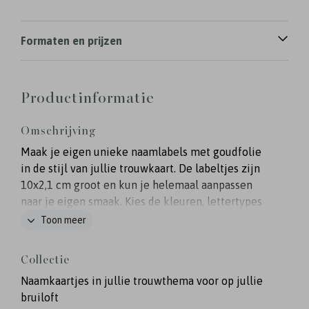
Formaten en prijzen
Productinformatie
Omschrijving
Maak je eigen unieke naamlabels met goudfolie
in de stijl van jullie trouwkaart. De labeltjes zijn
10x2,1 cm groot en kun je helemaal aanpassen
naar je eigen smaak. Kies de kleuren, lettertypes
en achtergrond die perfect bij je trouwkaart
Toon meer
passen. De labeltjes moet je zelf uitknippen of -
snijden, maar dat is zo gepiept.
Collectie
Naamkaartjes in jullie trouwthema voor op jullie
bruiloft