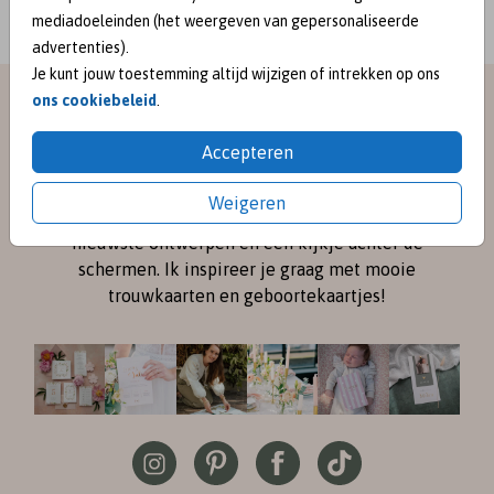
mediadoeleinden (het weergeven van gepersonaliseerde
advertenties).
Je kunt jouw toestemming altijd wijzigen of intrekken op ons
ons cookiebeleid
.
meet me on
Accepteren
SOCIAL MEDIA
Weigeren
Volg me online via
Instagram
en
Pinterest
voor de
nieuwste ontwerpen en een kijkje achter de
schermen. Ik inspireer je graag met mooie
trouwkaarten en geboortekaartjes!