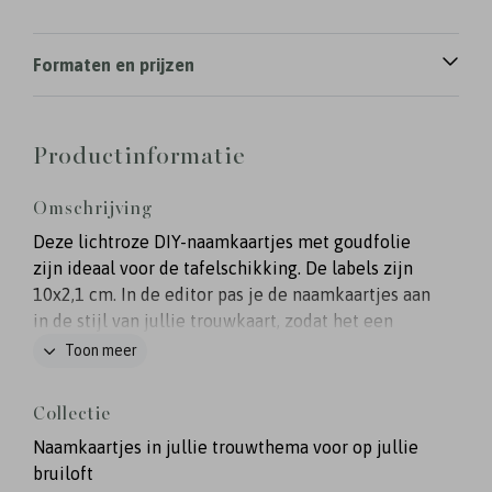
Formaten en prijzen
Productinformatie
Omschrijving
Deze lichtroze DIY-naamkaartjes met goudfolie
zijn ideaal voor de tafelschikking. De labels zijn
10x2,1 cm. In de editor pas je de naamkaartjes aan
in de stijl van jullie trouwkaart, zodat het een
mooi geheel is. Knip of snij zelf de labels nog uit.
Toon meer
Collectie
Naamkaartjes in jullie trouwthema voor op jullie
bruiloft