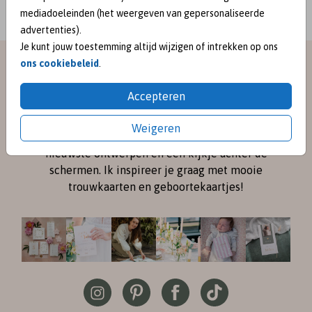
mediadoeleinden (het weergeven van gepersonaliseerde
advertenties).
Je kunt jouw toestemming altijd wijzigen of intrekken op ons
ons cookiebeleid
.
meet me on
Accepteren
SOCIAL MEDIA
Weigeren
Volg me online via
Instagram
en
Pinterest
voor de
nieuwste ontwerpen en een kijkje achter de
schermen. Ik inspireer je graag met mooie
trouwkaarten en geboortekaartjes!