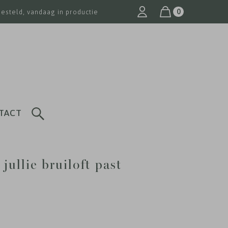
0
besteld, vandaag in productie
TACT
jullie bruiloft past