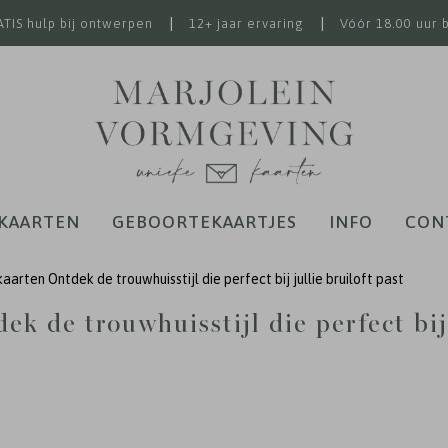
|
|
TIS hulp bij ontwerpen
12+ jaar ervaring
Vóór 18.00 uur 
KAARTEN
GEBOORTEKAARTJES
INFO
CON
kaarten
Ontdek de trouwhuisstijl die perfect bij jullie bruiloft past
ek de trouwhuisstijl die perfect bij 