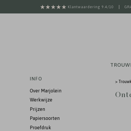
|
Klantwaardering 9.4/10
GRA
TROUW
INFO
>
Trouw
Over Marjolein
Ontd
Werkwijze
Prijzen
Papiersoorten
Proefdruk