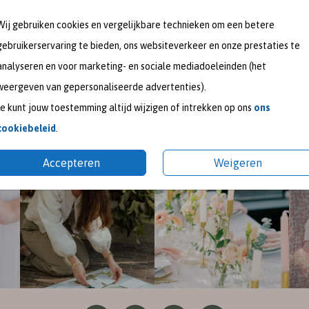
meet me on
Wij gebruiken cookies en vergelijkbare technieken om een betere
SOCIAL MEDIA
gebruikerservaring te bieden, ons websiteverkeer en onze prestaties te
analyseren en voor marketing- en sociale mediadoeleinden (het
weergeven van gepersonaliseerde advertenties).
gram
en
Pinterest
voor de nieuwste ontwerpen en een kijk
Je kunt jouw toestemming altijd wijzigen of intrekken op ons
ons
pireer je graag met mooie trouwkaarten en geboortekaart
cookiebeleid
.
Accepteren
Weigeren