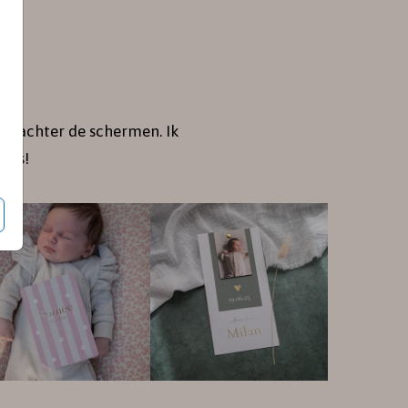
je achter de schermen. Ik
jes!