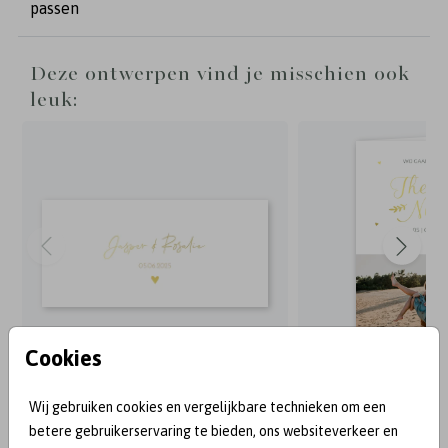
passen
Deze ontwerpen vind je misschien ook
leuk:
Cookies
Wij gebruiken cookies en vergelijkbare technieken om een
BEKEND VAN:
betere gebruikerservaring te bieden, ons websiteverkeer en