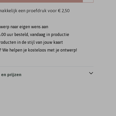
makkelijk een proefdruk voor
€ 2,50
twerp naar eigen wens aan
.00 uur besteld, vandaag in productie
roducten in de stijl van jouw kaart
 We helpen je kosteloos met je ontwerp!
veloppenkist
Gastenboek
Geloftenboekj
en prijzen
rlovingskaart
Verlovingskaart
Verlovingskaar