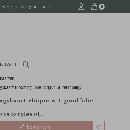
0
besteld, vandaag in productie
NTACT
kaarten
gskaart Blooming Love | Stijlvol & Persoonlijk
ingskaart chique wit goudfolie
r de complete stijl
Bewerken