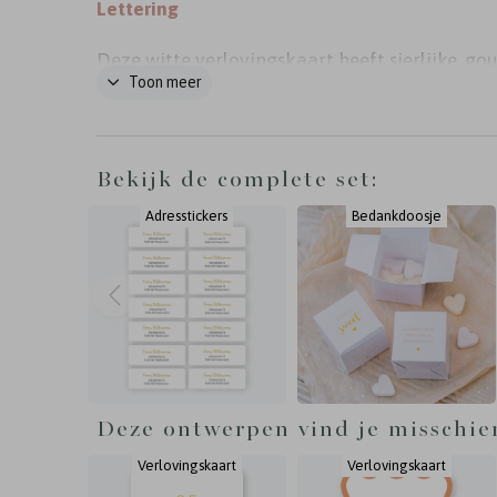
Lettering
Deze witte verlovingskaart heeft sierlijke, go
Toon meer
letters. Met dit kaartje stellen jullie alle gaste
op de hoogte van jullie verloving. Pas de kaar
naar wens aan in de editor.
Bekijk de complete set:
Adresstickers
Bedankdoosje
Deze ontwerpen vind je misschie
Verlovingskaart
Verlovingskaart