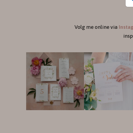
Volg me online via
Insta
ins