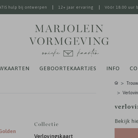
|
|
TIS hulp bij ontwerpen
12+ jaar ervaring
Vóór 18.00 uur 
WKAARTEN
GEBOORTEKAARTJES
INFO
CO
Trouw
Verlovin
verlov
Bekijk hie
Collectie
 Golden
Verlovingskaart