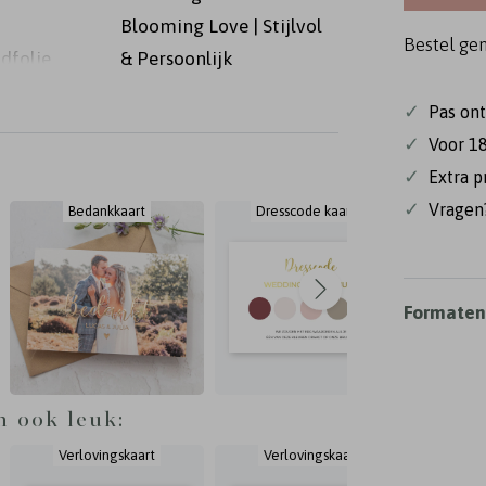
Blooming Love | Stijlvol
Bestel ge
udfolie
& Persoonlijk
n alvast
✓
Pas on
t nog
✓
Voor 18
✓
Extra p
✓
Vragen?
Bedankkaart
Dresscode kaartje
En
Formaten 
n ook leuk:
Verlovingskaart
Verlovingskaart
Ve