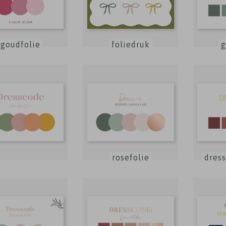
goudfolie
foliedruk
g
rosefolie
dress