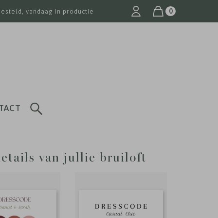
0
besteld, vandaag in productie
TACT
tails van jullie bruiloft