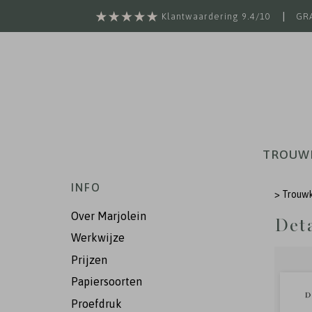
|
Klantwaardering 9.4/10
GRA
TROUW
INFO
>
Trouw
Over Marjolein
Deta
Werkwijze
Prijzen
Papiersoorten
Proefdruk