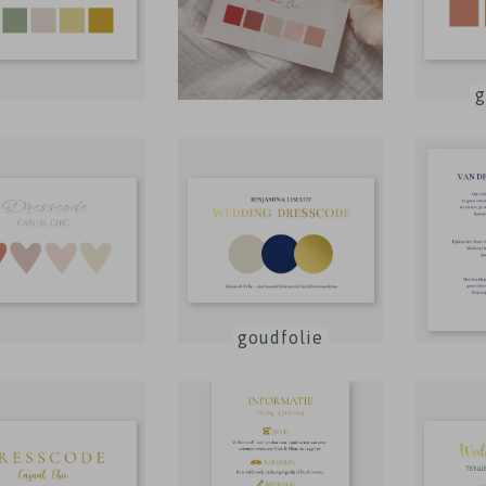
g
goudfolie