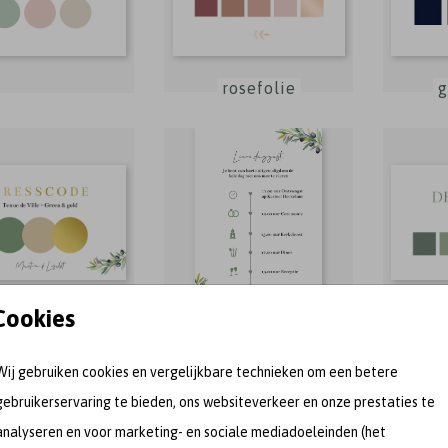
rosefolie
g
goudfolie
Cookies
Wij gebruiken cookies en vergelijkbare technieken om een betere
gebruikerservaring te bieden, ons websiteverkeer en onze prestaties te
analyseren en voor marketing- en sociale mediadoeleinden (het