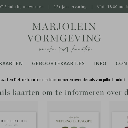
|
|
TIS hulp bij ontwerpen
12+ jaar ervaring
Vóór 18.00 uur 
KAARTEN
GEBOORTEKAARTJES
INFO
CON
kaarten
Details kaarten om te informeren over details van jullie bruiloft
ils kaarten om te informeren over de