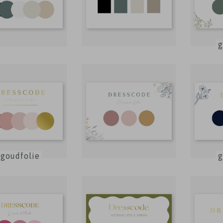
g
goudfolie
g