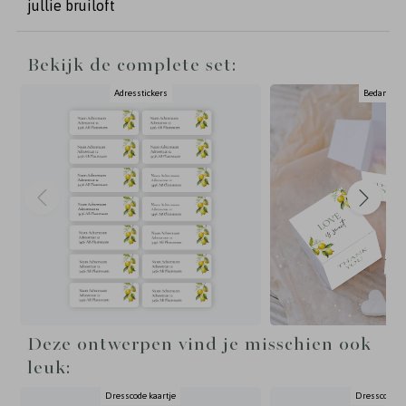
jullie bruiloft
Bekijk de complete set:
Adresstickers
Bedankdoo
Deze ontwerpen vind je misschien ook
leuk:
Dresscode kaartje
Dresscode ka