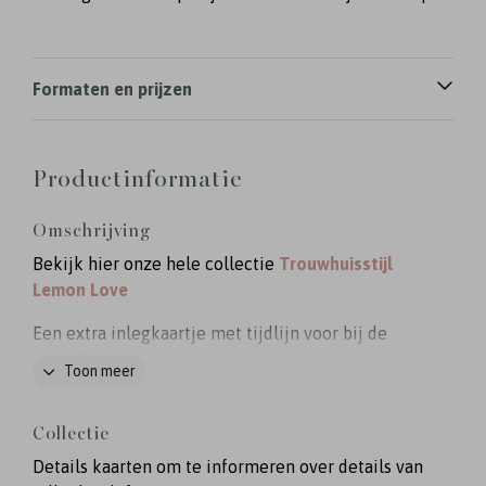
Formaten en prijzen
Productinformatie
Omschrijving
Bekijk hier onze hele collectie
Trouwhuisstijl
Lemon Love
Een extra inlegkaartje met tijdlijn voor bij de
trouwkaart met citroenen. Op dit kaartje kun je
Toon meer
alle extra informatie kwijt voor jullie bruiloft. TIP:
druk dit kaartje af op een formaat van 10x15 cm.
Collectie
Details kaarten om te informeren over details van